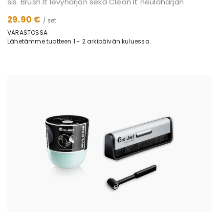
sis. Brush It levyharjan sekä Clean It neulaharjan
29.90 €
/ set
VARASTOSSA
Lähetämme tuotteen 1 - 2 arkipäivän kuluessa.