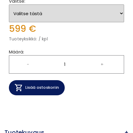
Valitse:
599 €
Tuoteyksikkö: / kpl
Määrä:
-
+
Lisää ostoskoriin
Tuotekuvaus
+