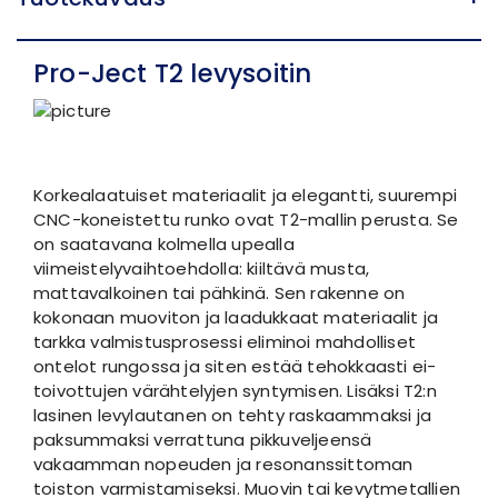
Pro-Ject T2 levysoitin
Korkealaatuiset materiaalit ja elegantti, suurempi
CNC-koneistettu runko ovat T2-mallin perusta. Se
on saatavana kolmella upealla
viimeistelyvaihtoehdolla: kiiltävä musta,
mattavalkoinen tai pähkinä. Sen rakenne on
kokonaan muoviton ja laadukkaat materiaalit ja
tarkka valmistusprosessi eliminoi mahdolliset
ontelot rungossa ja siten estää tehokkaasti ei-
toivottujen värähtelyjen syntymisen. Lisäksi T2:n
lasinen levylautanen on tehty raskaammaksi ja
paksummaksi verrattuna pikkuveljeensä
vakaamman nopeuden ja resonanssittoman
toiston varmistamiseksi. Muovin tai kevytmetallien