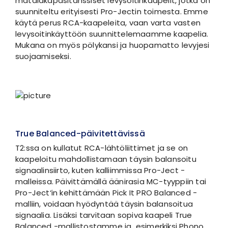
matalakapasitanssiset levysoitinkaapelit, jotka on
suunniteltu erityisesti Pro-Jectin toimesta. Emme
käytä perus RCA-kaapeleita, vaan varta vasten
levysoitinkäyttöön suunnittelemaamme kaapelia.
Mukana on myös pölykansi ja huopamatto levyjesi
suojaamiseksi.
True Balanced-päivitettävissä
T2:ssa on kullatut RCA-lähtöliittimet ja se on
kaapeloitu mahdollistamaan täysin balansoitu
signaalinsiirto, kuten kalliimmissa Pro-Ject -
malleissa. Päivittämällä äänirasia MC-tyyppiin tai
Pro-Ject‘in kehittämään Pick It PRO Balanced -
malliin, voidaan hyödyntää täysin balansoitua
signaalia. Lisäksi tarvitaan sopiva kaapeli True
Balanced -mallistostamme ja esimerkiksi Phono