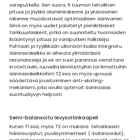
varsiputkella. Sen suora, 9 tuuman tehollinen
pituus ja jäykkä alumiinirakenne ja yksiosainen
rakenne muodostavat optimaalisen äänivarren.
Siinä on myös uudet päivitetyt pienikitkaiset
tarkkuuslaakerit, jotka on suunniteltu huomioiden
lisääntynyt pituus ja varsiputken halkaisija.
Puhtaan ja tyylikkään ulkonäön lisäksi integroitu
äänirasiakelkka ei aiheuta ylimääräisiä
resonansseja ja se on suuri parannus verrattuna
irrotettaviin, ruuveilla kiinnitettyihin tai liimattuihin
äänirasiakelkkoihin! T2:ssa on myös upouusi
säädettävä jousitoiminen anti-skating-
mekanismi, joka avulla optimoit äänirasiasi
suorituskyvyn helposti.
Semi-balansoitu levysoitinkaapeli
Kuten T1:ssä, myös T2 on mukana tehokkaasti
häiriösuojatut, puolisymmetriset (-balansoidut),