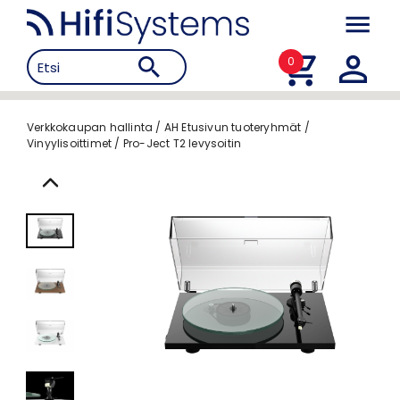
0
Verkkokaupan hallinta
/
AH Etusivun tuoteryhmät
/
Vinyylisoittimet
/
Pro-Ject T2 levysoitin