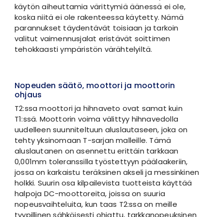
käytön aiheuttamia värittymiä äänessä ei ole,
koska niitä ei ole rakenteessa käytetty. Nämä
parannukset täydentävät toisiaan ja tarkoin
valitut vaimennusjalat eristävät soittimen
tehokkaasti ympäristön värähtelyiltä.
Nopeuden säätö, moottori ja moottorin
ohjaus
T2:ssa moottori ja hihnaveto ovat samat kuin
T1:ssä. Moottorin voima välittyy hihnavedolla
uudelleen suunniteltuun aluslautaseen, joka on
tehty yksinomaan T-sarjan malleille. Tämä
aluslautanen on asennettu erittäin tarkkaan
0,001mm toleranssilla työstettyyn päälaakeriin,
jossa on karkaistu teräksinen akseli ja messinkinen
holkki. Suurin osa kilpailevista tuotteista käyttää
halpoja DC-moottoreita, joissa on suuria
nopeusvaihteluita, kun taas T2:ssa on meille
tyypillinen sähköisesti ohjattu, tarkkanopeuksinen