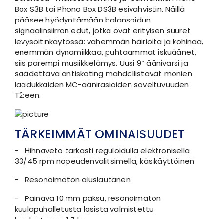
Box S3B tai Phono Box DS3B esivahvistin. Näillä
pääsee hyödyntämään balansoidun
signaalinsiirron edut, jotka ovat erityisen suuret
levysoitinkäytössä: vähemmän häiriöitä ja kohinaa,
enemmän dynamiikkaa, puhtaammat iskuäänet,
siis parempi musiikkielämys. Uusi 9“ äänivarsi ja
säädettävä antiskating mahdollistavat monien
laadukkaiden MC-äänirasioiden soveltuvuuden
T2:een.
TÄRKEIMMÄT OMINAISUUDET
- Hihnaveto tarkasti reguloidulla elektronisella
33/45 rpm nopeudenvalitsimella, käsikäyttöinen
- Resonoimaton aluslautanen
- Painava 10 mm paksu, resonoimaton
kuulapuhalletusta lasista valmistettu