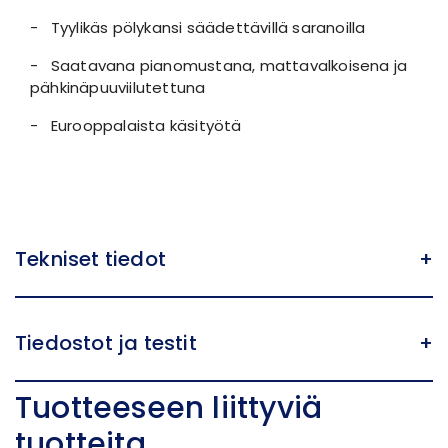
- Tyylikäs pölykansi säädettävillä saranoilla
- Saatavana pianomustana, mattavalkoisena ja
pähkinäpuuviilutettuna
- Eurooppalaista käsityötä
Tekniset tiedot
+
Tiedostot ja testit
+
Tuotteeseen liittyviä
tuotteita