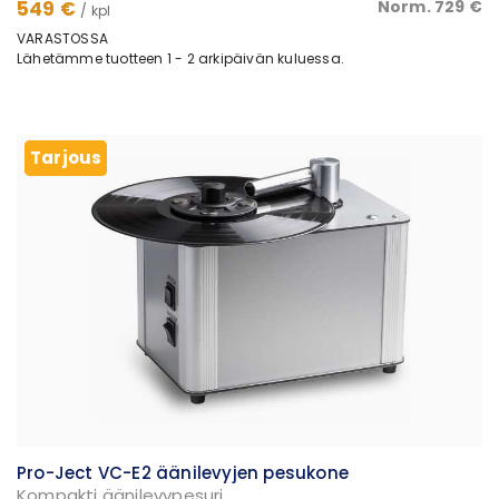
549 €
Norm. 729 €
/ kpl
VARASTOSSA
Lähetämme tuotteen 1 - 2 arkipäivän kuluessa.
Tarjous
Tarjous
Pro-Ject VC-E2 äänilevyjen pesukone
Kompakti äänilevypesuri