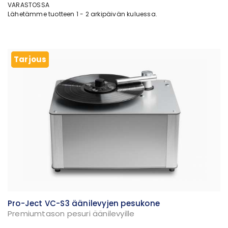
VARASTOSSA
Lähetämme tuotteen 1 - 2 arkipäivän kuluessa.
Tarjous
Tarjous
Pro-Ject VC-S3 äänilevyjen pesukone
Premiumtason pesuri äänilevyille