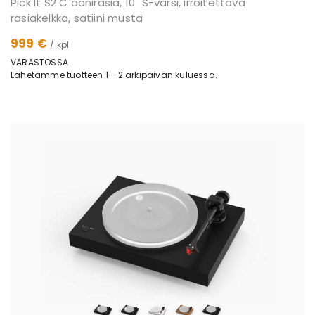
Pick It S2 C äänirasia, 10" S-varsi, irroitettava
rasiakelkka, satiini musta
999 €
/ kpl
VARASTOSSA
Lähetämme tuotteen 1 - 2 arkipäivän kuluessa.