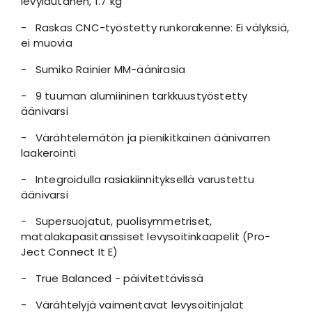
levylautanen, 1.7 kg
- Raskas CNC-työstetty runkorakenne: Ei välyksiä,
ei muovia
- Sumiko Rainier MM-äänirasia
- 9 tuuman alumiininen tarkkuustyöstetty
äänivarsi
- Värähtelemätön ja pienikitkainen äänivarren
laakerointi
- Integroidulla rasiakiinnityksellä varustettu
äänivarsi
- Supersuojatut, puolisymmetriset,
matalakapasitanssiset levysoitinkaapelit (Pro-
Ject Connect It E)
- True Balanced - päivitettävissä
- Värähtelyjä vaimentavat levysoitinjalat