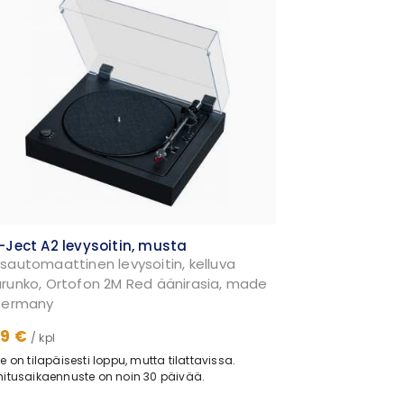
-Ject A2 levysoitin, musta
sautomaattinen levysoitin, kelluva
runko, Ortofon 2M Red äänirasia, made
Germany
99 €
/ kpl
e on tilapäisesti loppu, mutta tilattavissa.
itusaikaennuste on noin 30 päivää.