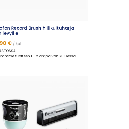
ofon Record Brush hiilikuituharja
ilevyille
.90 €
/ kpl
ASTOSSA
tämme tuotteen 1 - 2 arkipäivän kuluessa.