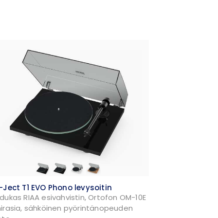
-Ject T1 EVO Phono levysoitin
dukas RIAA esivahvistin, Ortofon OM-10E
irasia, sähköinen pyörintänopeuden