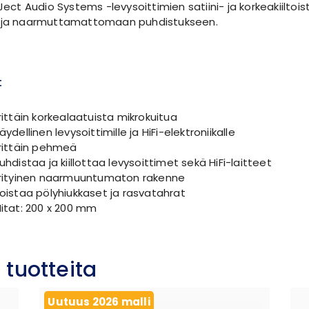
-Ject Audio Systems -levysoittimien satiini- ja korkeakiiltoi
n ja naarmuttamattomaan puhdistukseen.
t
rittäin korkealaatuista mikrokuitua
äydellinen levysoittimille ja HiFi-elektroniikalle
rittäin pehmeä
uhdistaa ja kiillottaa levysoittimet sekä HiFi-laitteet
rityinen naarmuuntumaton rakenne
oistaa pölyhiukkaset ja rasvatahrat
itat: 200 x 200 mm
 tuotteita
Uutuus 2026 malli