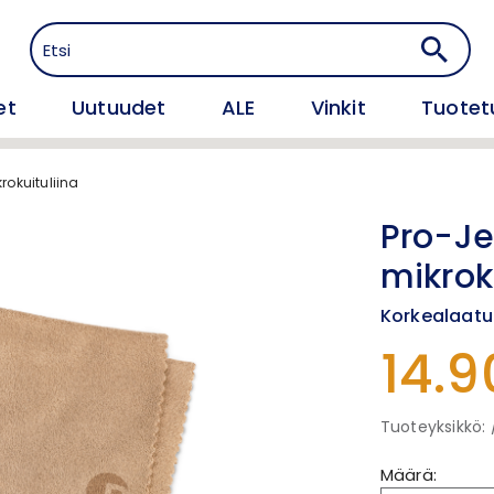
et
Uutuudet
ALE
Vinkit
Tuotet
krokuituliina
Pro-Jec
mikrok
Korkealaatui
14.9
Tuoteyksikkö: 
Määrä: