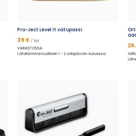
Pro-Ject Level It vatupassi
Ort
ään
39 €
/ kpl
29
VARASTOSSA
Lähetämme tuotteen 1 - 2 arkipäivän kuluessa.
VAR
Lähe