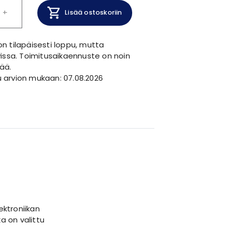
+
Lisää ostoskoriin
n tilapäisesti loppu, mutta
vissa. Toimitusaikaennuste on noin
ää.
 arvion mukaan: 07.08.2026
ektroniikan
a on valittu