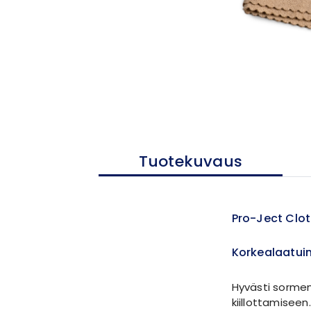
Tuotekuvaus
Pro-Ject Cloth
Korkealaatuin
Hyvästi sormenj
kiillottamiseen