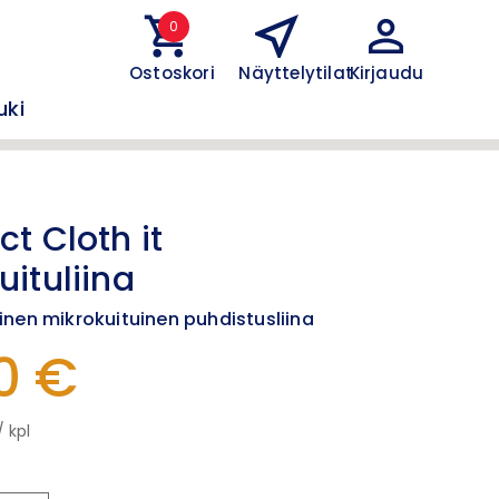
0
Ostoskori
Näyttelytilat
Kirjaudu
uki
t Cloth it
uituliina
nen mikrokuituinen puhdistusliina
0 €
/ kpl