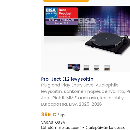
Pro-Ject E1.2 levysoitin
Plug and Play Entry Level Audiophile
levysoitin, sähköinen nopeudenvaihto, P
Ject Pick It MM E äänirasia, käsintehty
Euroopassa, EISA 2025-2026
369 €
/ kpl
VARASTOSSA
Lähetämme tuotteen 1 - 2 arkipäivän kuluessa.