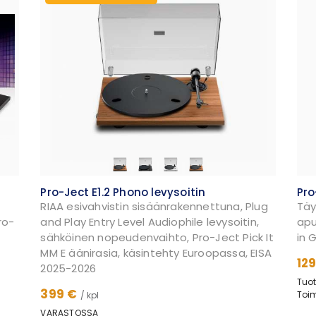
Pro-Ject E1.2 Phono levysoitin
Pro
RIAA esivahvistin sisäänrakennettuna, Plug
Täy
ro-
and Play Entry Level Audiophile levysoitin,
apu
sähköinen nopeudenvaihto, Pro-Ject Pick It
in 
MM E äänirasia, käsintehty Euroopassa, EISA
12
2025-2026
Tuot
399 €
Toim
/ kpl
VARASTOSSA