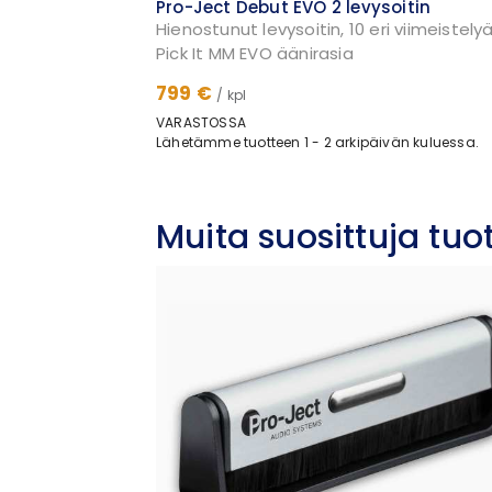
Pro-Ject Debut EVO 2 levysoitin
Hienostunut levysoitin, 10 eri viimeistelyä
Pick It MM EVO äänirasia
799 €
/ kpl
VARASTOSSA
Lähetämme tuotteen 1 - 2 arkipäivän kuluessa.
Muita suosittuja tu