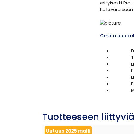
erityisesti Pro
hellävaraisee
Ominaisuude
E
T
E
P
E
P
M
Tuotteeseen liittyviä
Uutuus 2025 malli