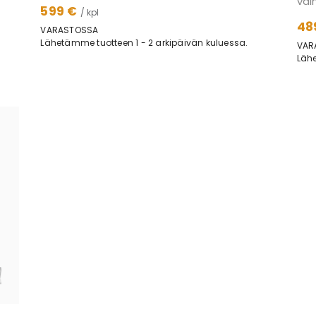
vai
599 €
/ kpl
48
VARASTOSSA
Lähetämme tuotteen 1 - 2 arkipäivän kuluessa.
VAR
Lähe