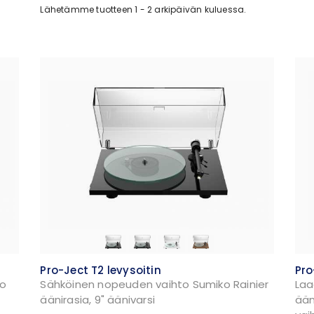
Lähetämme tuotteen 1 - 2 arkipäivän kuluessa.
Pro-Ject T2 levysoitin
Pro
ko
Sähköinen nopeuden vaihto Sumiko Rainier
Laa
äänirasia, 9" äänivarsi
ään