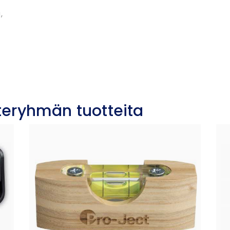
,
oteryhmän tuotteita