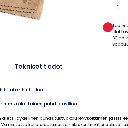
-
Tuote o
tilatta
30 päiv
Saapuu
Tekniset tiedot
 it mikrokuituliina
en mikrokuituinen puhdistusliina
äljet! Täydellinen puhdistustyökalu levysoittimen ja HiFi-el
. Valmistettu korkealaatuisesta mikrokuitumateriaalista, jok