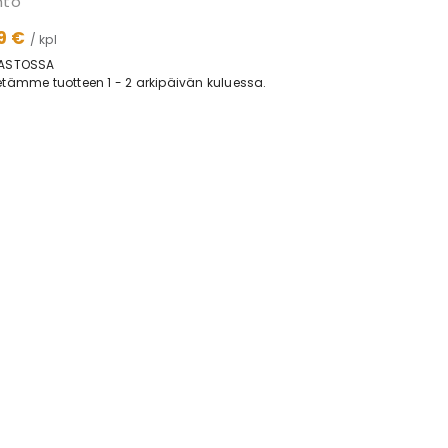
hto
9 €
/ kpl
ASTOSSA
tämme tuotteen 1 - 2 arkipäivän kuluessa.