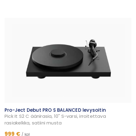
Pro-Ject Debut PRO S BALANCED levysoitin
Pick It S2 C äänirasia, 10" S-varsi, irroitettava
rasiakelkka, satiini musta
999 €
/ kpl