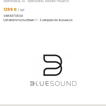
äänirasia, 10" äänivarsi, satiini musta
1299 €
/ kpl
VARASTOSSA
Lähetämme tuotteen 1 - 2 arkipäivän kuluessa.