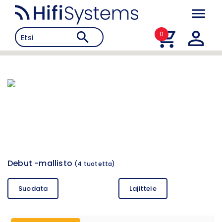
0
Debut -mallisto
(
4
tuotetta)
Suodata
Lajittele