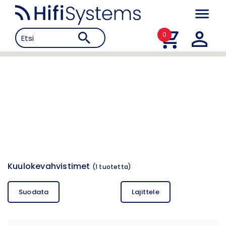
0
Kuulokevahvistimet
(
1
tuotetta)
Suodata
Lajittele