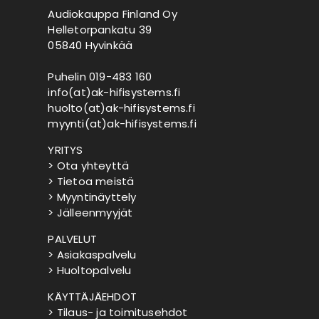
Audiokauppa Finland Oy
Helletorpankatu 39
05840 Hyvinkää
Puhelin 019-483 160
info(at)ak-hifisystems.fi
huolto(at)ak-hifisystems.fi
myynti(at)ak-hifisystems.fi
YRITYS
> Ota yhteyttä
> Tietoa meistä
> Myyntinäyttely
> Jälleenmyyjät
PALVELUT
> Asiakaspalvelu
> Huoltopalvelu
KÄYTTÄJÄEHDOT
> Tilaus- ja toimitusehdot