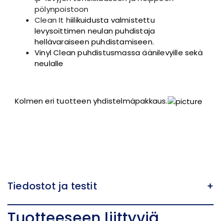
pölynpoistoon
Clean It h
iilikuidusta valmistettu
levysoittimen neulan puhdistaja
hellävaraiseen puhdistamiseen.
Vinyl Clean puhdistusmassa äänilevyille sekä
neulalle
Kolmen eri tuotteen yhdistelmäpakkaus.
Tiedostot ja testit
+
Tuotteeseen liittyviä