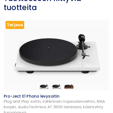
tuotteita
Tarjous
Tarjous
Pro-Ject E1 Phono levysoitin
Plug and Play soitin, sähköinen nopeudenvaihto, RIAA
korjain, AudioTechnica AT 3600 äänirasia, käsintehty
Euroopassa