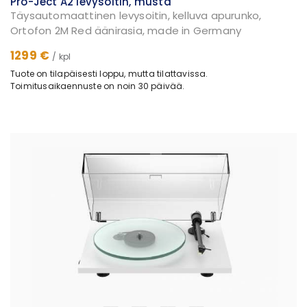
Pro-Ject A2 levysoitin, musta
Täysautomaattinen levysoitin, kelluva apurunko,
Ortofon 2M Red äänirasia, made in Germany
1299 €
/ kpl
Tuote on tilapäisesti loppu, mutta tilattavissa.
Toimitusaikaennuste on noin 30 päivää.