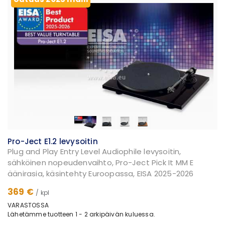
Pro-Ject E1.2 levysoitin
Plug and Play Entry Level Audiophile levysoitin,
sähköinen nopeudenvaihto, Pro-Ject Pick It MM E
äänirasia, käsintehty Euroopassa, EISA 2025-2026
369 €
/ kpl
VARASTOSSA
Lähetämme tuotteen 1 - 2 arkipäivän kuluessa.