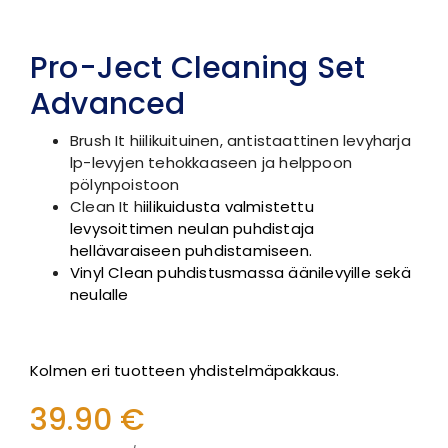
Pro-Ject Cleaning Set
Advanced
Brush It hiilikuituinen, antistaattinen levyharja
lp-levyjen tehokkaaseen ja helppoon
pölynpoistoon
Clean It h
iilikuidusta valmistettu
levysoittimen neulan puhdistaja
hellävaraiseen puhdistamiseen.
Vinyl Clean puhdistusmassa äänilevyille sekä
neulalle
Kolmen eri tuotteen yhdistelmäpakkaus.
39.90 €