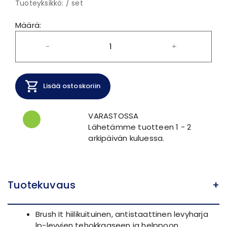
Tuoteyksikkö: / set
Määrä:
-
+
Lisää ostoskoriin
VARASTOSSA
Lähetämme tuotteen 1 - 2
arkipäivän kuluessa.
Tuotekuvaus
+
Brush It hiilikuituinen, antistaattinen levyharja
lp-levyjen tehokkaaseen ja helppoon