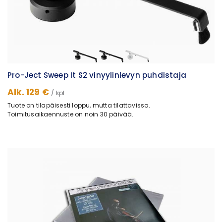
Pro-Ject Sweep It S2 vinyylinlevyn puhdistaja
Alk. 129 €
/ kpl
Tuote on tilapäisesti loppu, mutta tilattavissa.
Toimitusaikaennuste on noin 30 päivää.