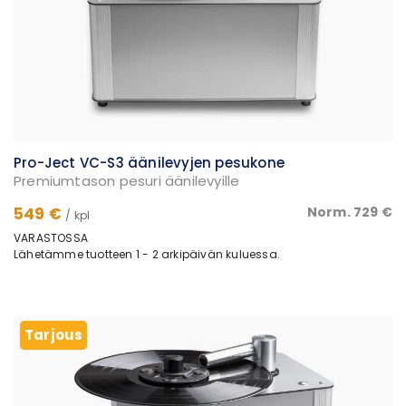
Pro-Ject VC-S3 äänilevyjen pesukone
Premiumtason pesuri äänilevyille
549 €
Norm. 729 €
/ kpl
VARASTOSSA
Lähetämme tuotteen 1 - 2 arkipäivän kuluessa.
Tarjous
Tarjous