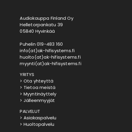
Audiokauppa Finland Oy
Helletorpankatu 39
05840 Hyvinkää
Puhelin 019-483 160
info(at)ak-hifisystems.fi
huolto(at)ak-hifisystems.fi
myynti(at)ak-hifisystems.fi
YRITYS
> Ota yhteyttä
> Tietoa meistä
> Myyntinäyttely
> Jälleenmyyjät
PALVELUT
> Asiakaspalvelu
> Huoltopalvelu