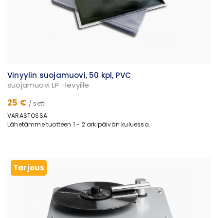
Vinyylin suojamuovi, 50 kpl, PVC
suojamuovi LP -levyille
25 €
/ setti
VARASTOSSA
Lähetämme tuotteen 1 - 2 arkipäivän kuluessa.
Tarjous
Tarjous