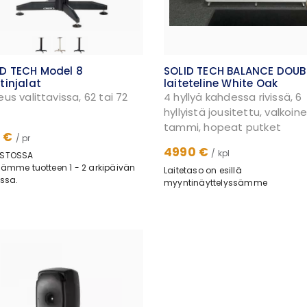
ID TECH Model 8
SOLID TECH BALANCE DOUB
tinjalat
laiteteline White Oak
eus valittavissa, 62 tai 72
4 hyllyä kahdessa rivissä, 6
hyllyistä jousitettu, valkoin
tammi, hopeat putket
 €
/ pr
4990 €
/ kpl
STOSSA
ämme tuotteen 1 - 2 arkipäivän
Laitetaso on esillä
ssa.
myyntinäyttelyssämme