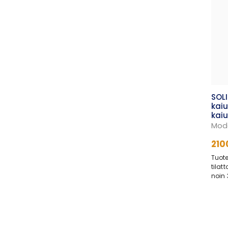
SOL
kaiu
kaiu
Mode
210
Tuote
tilat
noin 