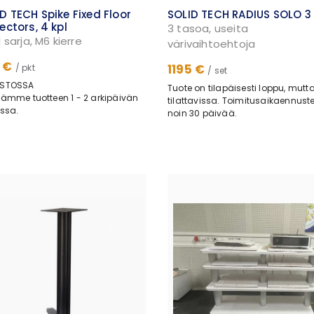
D TECH Spike Fixed Floor
SOLID TECH RADIUS SOLO 3
ectors, 4 kpl
3 tasoa, useita
l sarja, M6 kierre
värivaihtoehtoja
 €
1195 €
/ pkt
/ set
STOSSA
Tuote on tilapäisesti loppu, mutt
ämme tuotteen 1 - 2 arkipäivän
tilattavissa. Toimitusaikaennust
ssa.
noin 30 päivää.