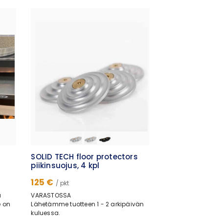
en
 ja
ötä,
si
ri
SOLID TECH floor protectors
ja
piikinsuojus, 4 kpl
125 €
/ pkt
a
VARASTOSSA
e on
Lähetämme tuotteen 1 - 2 arkipäivän
kuluessa.