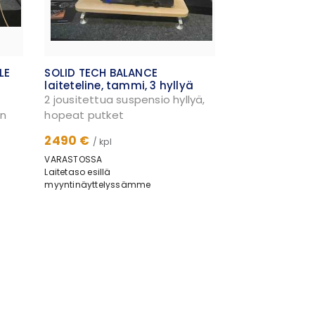
LE
SOLID TECH BALANCE
laiteteline, tammi, 3 hyllyä
2 jousitettua suspensio hyllyä,
en
hopeat putket
2490 €
/ kpl
VARASTOSSA
Laitetaso esillä
myyntinäyttelyssämme