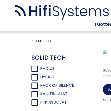
Tuotte
>
SOLID TECH
SOLID TECH
RADIUS
Soli
edu
HYBRID
RACK OF SILENCE
Soli
L
KAIUTINJALAT
Tuot
SOL
hyvi
PIIKINSUOJAT
täri