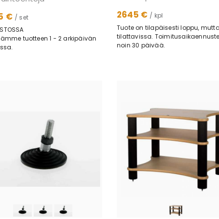
2645 €
5 €
/ kpl
/ set
Tuote on tilapäisesti loppu, mutt
STOSSA
tilattavissa. Toimitusaikaennust
ämme tuotteen 1 - 2 arkipäivän
noin 30 päivää.
ssa.