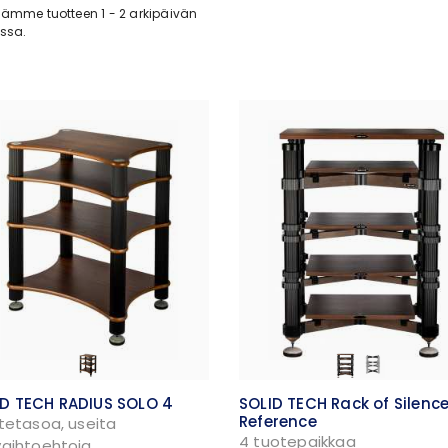
ämme tuotteen 1 - 2 arkipäivän
ssa.
ID TECH RADIUS SOLO 4
SOLID TECH Rack of Silenc
Reference
itetasoa, useita
4 tuotepaikkaa
vaihtoehtoja