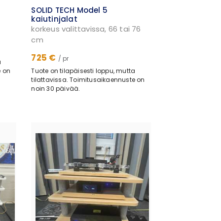
SOLID TECH Model 5
kaiutinjalat
korkeus valittavissa, 66 tai 76
cm
725 €
/ pr
a
e on
Tuote on tilapäisesti loppu, mutta
tilattavissa. Toimitusaikaennuste on
noin 30 päivää.