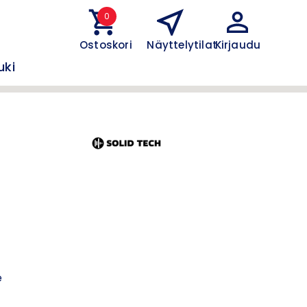
0
Ostoskori
Näyttelytilat
Kirjaudu
uki
 ja
e