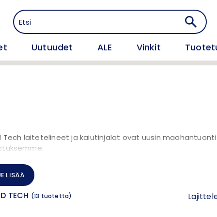
et
Uutuudet
ALE
Vinkit
Tuotet
d Tech laitetelineet ja kaiutinjalat ovat uusin maahantuonti
stuksemme.
d Tech on perustettu Ruotsissa vuonna 1995.
UE LISÄÄ
teissa käytetään optimoituja korkealaatuisia materiaaleja
ID TECH
n testattuja tekniikoita, jotka ovat peräisin resonanssi- ja
Lajittel
(
13
tuotetta)
näeristysteollisuudesta.