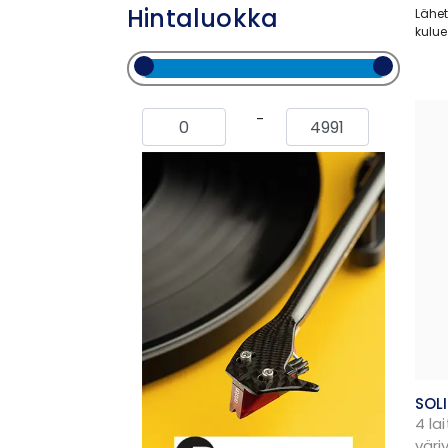
Hintaluokka
Lähet
kulue
-
SOL
4 la
väri