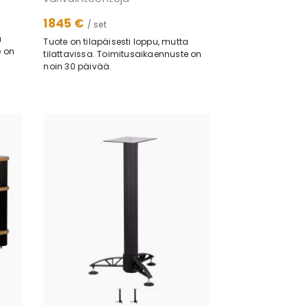
1845 €
/ set
a
Tuote on tilapäisesti loppu, mutta
e on
tilattavissa. Toimitusaikaennuste on
noin 30 päivää.