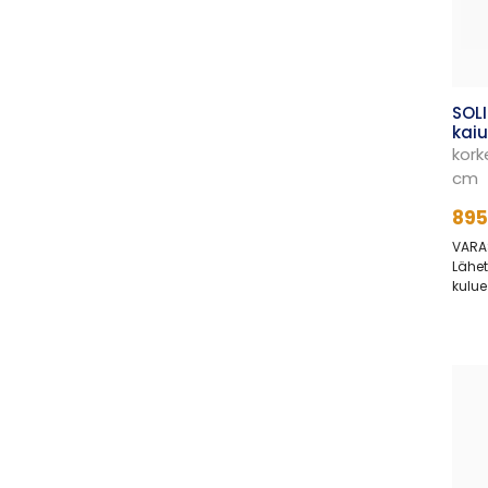
SOL
kaiu
kork
cm
895
VARA
Lähet
kulue