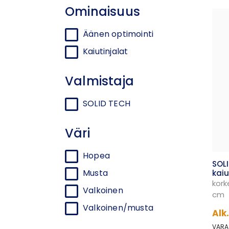
Soli
Ominaisuus
omaa
täri
Äänen optimointi
Enne
Kaiutinjalat
tuot
sivui
Valmistaja
Soli
SOLID TECH
toim
Soli
Väri
tarp
tuot
Hopea
ympä
SOL
väri
Musta
kaiu
sekä
kork
Valkoinen
cm
Valkoinen/musta
Alk
Lähe
VARA