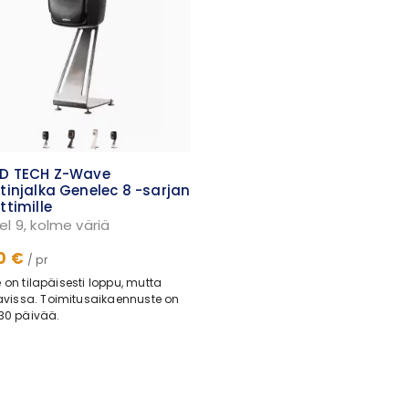
ID TECH Z-Wave
tinjalka Genelec 8 -sarjan
ttimille
l 9, kolme väriä
0 €
/ pr
 on tilapäisesti loppu, mutta
tavissa. Toimitusaikaennuste on
30 päivää.