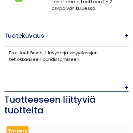
Lähetämme tuotteen 1 - 2
arkipäivän kuluessa.
Tuotekuvaus
+
Pro-Ject Brush It levyharja vinyylilevyjen
tehokkaaseen puhdistamiseen
+
Tuotteeseen liittyviä
tuotteita
Tarjous
Tarjous