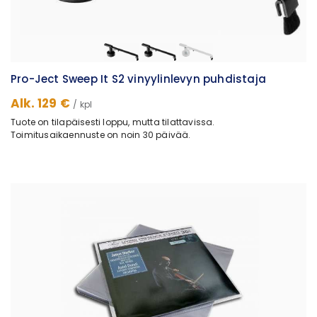
Pro-Ject Sweep It S2 vinyylinlevyn puhdistaja
Alk. 129 €
/ kpl
Tuote on tilapäisesti loppu, mutta tilattavissa.
Toimitusaikaennuste on noin 30 päivää.