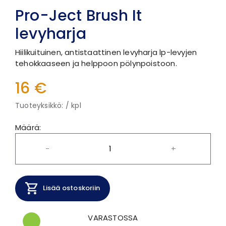
Pro-Ject Brush It
levyharja
Hiilikuituinen, antistaattinen levyharja lp-levyjen
tehokkaaseen ja helppoon pölynpoistoon.
16 €
Tuoteyksikkö: / kpl
Määrä:
-
+
Lisää ostoskoriin
VARASTOSSA