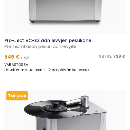
Pro-Ject VC-S3 äänilevyjen pesukone
Premiumtason pesuri äänilevyille
549 €
Norm. 729 €
/ kpl
VARASTOSSA
Lähetämme tuotteen 1 - 2 arkipäivän kuluessa.
Tarjous
Tarjous