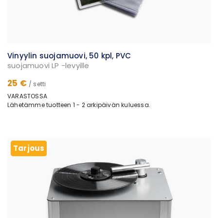
Vinyylin suojamuovi, 50 kpl, PVC
suojamuovi LP -levyille
25 €
/ setti
VARASTOSSA
Lähetämme tuotteen 1 - 2 arkipäivän kuluessa.
Tarjous
Tarjous