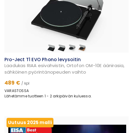
Pro-Ject T1 EVO Phono levysoitin
Laadukas RIAA esivahvistin, Ortofon OM-10E äänirasia,
sähköinen pyörintänopeuden vaihto
489 €
/ kpl
VARASTOSSA
Lähetämme tuotteen 1 - 2 arkipäivän kuluessa.
Uutuus 2025 malli