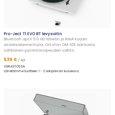
Pro-Ject T1 EVO BT levysoitin
Bluetooh aptX 5.0 HD lähetin ja RIAA korjain
sisäänrakennettuna, Ortofon OM-10E äänirasia,
sähköinen pyörintänopeuden vaihto
539 €
/ kpl
VARASTOSSA
Lähetämme tuotteen 1 - 2 arkipäivän kuluessa.