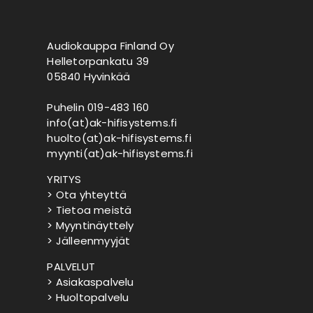
Audiokauppa Finland Oy
Helletorpankatu 39
05840 Hyvinkää
Puhelin 019-483 160
info(at)ak-hifisystems.fi
huolto(at)ak-hifisystems.fi
myynti(at)ak-hifisystems.fi
YRITYS
> Ota yhteyttä
> Tietoa meistä
> Myyntinäyttely
> Jälleenmyyjät
PALVELUT
> Asiakaspalvelu
> Huoltopalvelu