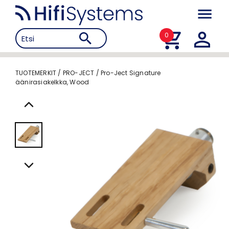
0
TUOTEMERKIT
/
PRO-JECT
/
Pro-Ject Signature
äänirasiakelkka, Wood