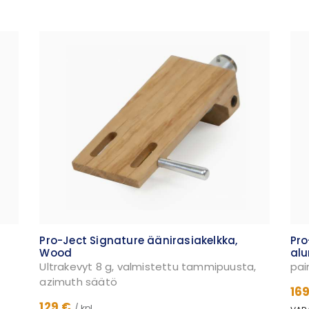
Pro-Ject Signature äänirasiakelkka,
Pro
Wood
alu
Ultrakevyt 8 g, valmistettu tammipuusta,
pai
azimuth säätö
16
129 €
/ kpl