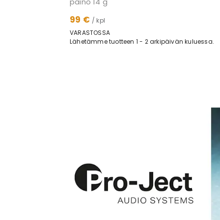
paino 14 g
99 €
/ kpl
VARASTOSSA
Lähetämme tuotteen 1 - 2 arkipäivän kuluessa.