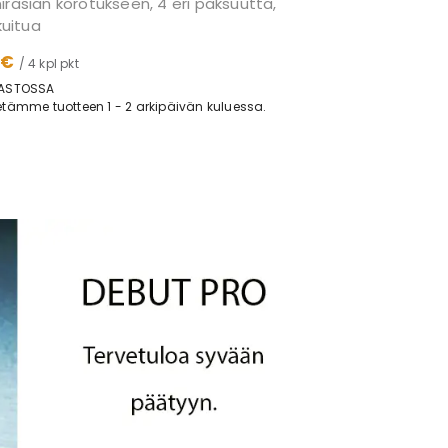
irasian korotukseen, 4 eri paksuutta,
ikuitua
 €
/ 4 kpl pkt
ASTOSSA
tämme tuotteen 1 - 2 arkipäivän kuluessa.