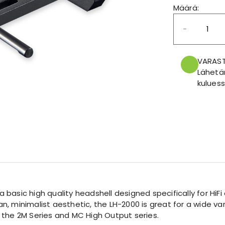
Määrä:
-
VARAS
Lähetä
kuluess
a basic high quality headshell designed specifically for HiFi
an, minimalist aesthetic, the LH-2000 is great for a wide var
. the
2M Series
and
MC High Output
series.