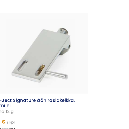
-Ject Signature äänirasiakelkka,
miini
no 12 g
9 €
/ kpl