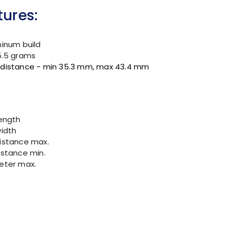
tures:
minum build
5.5 grams
 distance - min 35.3 mm, max 43.4 mm
length
width
istance max.
istance min.
eter max.