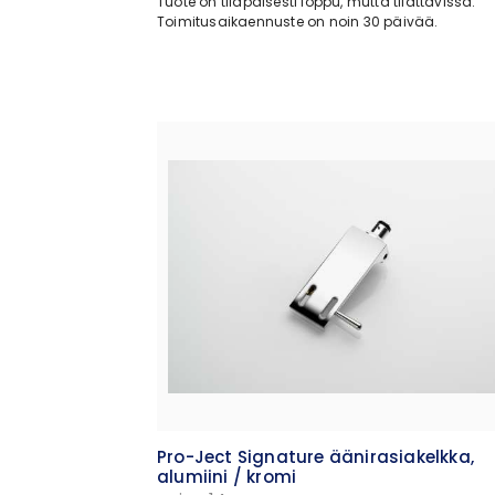
Tuote on tilapäisesti loppu, mutta tilattavissa.
Toimitusaikaennuste on noin 30 päivää.
Pro-Ject Signature äänirasiakelkka,
alumiini / kromi