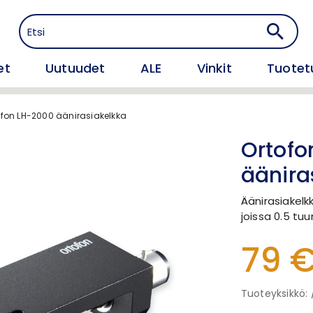
et
Uutuudet
ALE
Vinkit
Tuotet
ofon LH-2000 äänirasiakelkka
Ortofo
äänira
Äänirasiakelkk
joissa 0.5 tuu
79 
Tuoteyksikkö: 