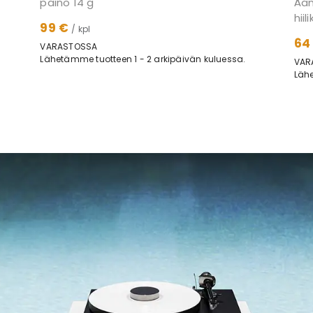
paino 14 g
Ään
hiil
99 €
/ kpl
64
VARASTOSSA
Lähetämme tuotteen 1 - 2 arkipäivän kuluessa.
VAR
Lähe