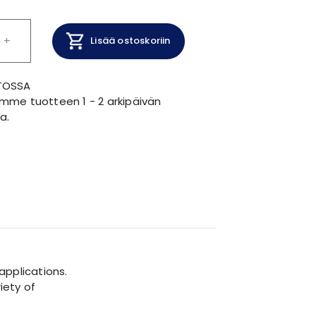
+
Lisää ostoskoriin
TOSSA
mme tuotteen 1 - 2 arkipäivän
a.
 applications.
iety of