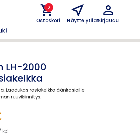
0
Ostoskori
Näyttelytilat
Kirjaudu
uki
n LH-2000
siakelkka
a. Laadukas rasiakelkka äänirasioille
man ruuvikiinnitys.
€
/ kpl