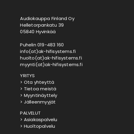
Audiokauppa Finland Oy
Helletorpankatu 39
05840 Hyvinkää
Puhelin 019-483 160
info(at)ak-hifisystems.fi
huolto(at)ak-hifisystems.fi
myynti(at)ak-hifisystems.fi
YRITYS
> Ota yhteyttä
> Tietoa meistä
> Myyntinäyttely
> Jälleenmyyjät
PALVELUT
> Asiakaspalvelu
> Huoltopalvelu