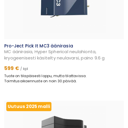
Pro-Ject Pick It MC3 äänirasia
MC äänirasia, Hyper Spherical neulahionta,
kryogeenisesti käsitelty neulavarsi, paino 9.6 g
599 €
/ kpl
Tuote on tilapäisesti loppu, mutta tilattavissa.
Toimitusaikaennuste on noin 30 päivää.
Uutuus 2025 malli