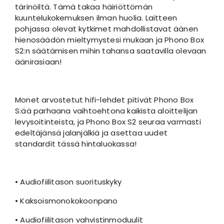
tärinöiltä. Tämä takaa häiriöttömän
kuuntelukokemuksen ilman huolia. Laitteen
pohjassa olevat kytkimet mahdollistavat äänen
hienosäädön mieltymystesi mukaan ja Phono Box
S2:n säätämisen mihin tahansa saatavilla olevaan
äänirasiaan!
Monet arvostetut hifi-lehdet pitivät Phono Box
S:ää parhaana vaihtoehtona kaikista aloittelijan
levysoitinteista, ja Phono Box S2 seuraa varmasti
edeltäjänsä jalanjälkiä ja asettaa uudet
standardit tässä hintaluokassa!
• Audiofiilitason suorituskyky
• Kaksoismonokokoonpano
• Audiofiilitason vahvistinmoduulit