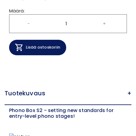
Määrä:
-
+
Lisää ostoskoriin
Tuotekuvaus
+
Phono Box S2 - setting new standards for
entry-level phono stages!