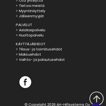
> Ota yhteyttä
> Tietoa meistä
> Myyntinäyttely
> Jälleenmyyjät
PALVELUT
> Asiakaspalvelu
> Huoltopalvelu
KÄYTTÄJÄEHDOT
> Tilaus- ja toimitusehdot
> Maksuehdot
> Vaihto- ja palautusehdot
© Copyright 2026 AH-Hifisystems Oy