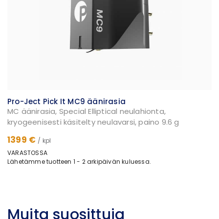
Pro-Ject Pick It MC9 äänirasia
MC äänirasia, Special Elliptical neulahionta,
kryogeenisesti käsitelty neulavarsi, paino 9.6 g
1399 €
/ kpl
VARASTOSSA
Lähetämme tuotteen 1 - 2 arkipäivän kuluessa.
Muita suosittuja