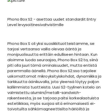
Phono Box S2 - asettaa uudet standardit Entry
Level levysoitinesivahvistimille
Phono Box S oli yksi suosikkituotteistamme, se
tarjosi vertaansa vailla olevaa ääntä ja
monipuolisuutta erittäin edulliseen hintaan. Kun
aloimme luoda seuraajaa, Phono Box S2:ta, siinä
piti olla juuri tämä ominaisuudet, mutta entistä
paremmalla äänellä. Phono Box S2:ssa tarjoilee
uskomattomat mikroyksityiskohdat, dynamiikka ja
tarkkuutta äänikuvalla, jota yleensä löytyy paljon
kalliimmista tuotteista. Uusi S2-tyylinen kotelo on
valmistettu alumiini/metalli-sandwich-
rakenteesta, ja se tarjoaa paitsi korkealaatuista
estetiikkaa, myös suojaa sitä erinomaisesti ei-
toivotuilta sähkömagneettisilta häiriöiltä ja