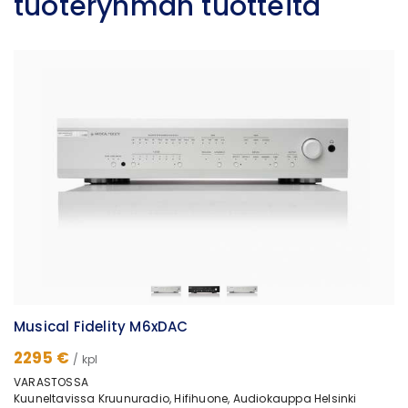
tuoteryhmän tuotteita
Musical Fidelity M6xDAC
2295 €
/ kpl
VARASTOSSA
Kuuneltavissa Kruunuradio, Hifihuone, Audiokauppa Helsinki