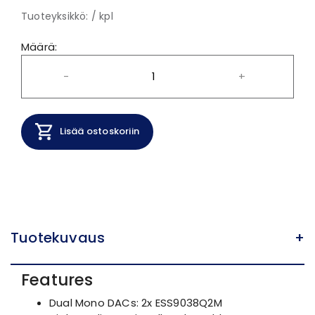
Tuoteyksikkö: / kpl
Määrä:
-
+
Lisää ostoskoriin
Tuotekuvaus
+
Features
Dual Mono DACs: 2x ESS9038Q2M