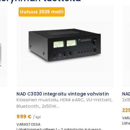
Uutuus 2026 malli
NAD C3030 integroitu vintage vahvistin
NAD
Klassinen muotoilu, HDMI eARC, VU-mittarit,
2x1
Bluetooth., 2x50W...
22
999 €
/ kpl
VAR
Lähe
VARASTOSSA
Lähetämme tuotteen 1 - 2 arkipäivän kuluessa.