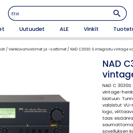
et
Uutuudet
ALE
Vinkit
Tuotet
mät
/
Verkkovahvistimet ja -soittimet
/
NAD C3030 S integroitu vintage v
NAD C3
vintag
NAD C 3030S -
vintage-henk
laatuun. Tunn
valaistut VU-m
logo, viittaav
taas sisäänr
saumattoman 
sovelluksen 