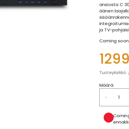
ansiosta C 30
äänen laajall
sisäänrakenne
integroitumise
ja TV-pohjaisi
Coming soon 
129
Tuoteyksikkö: 
Määrä:
-
Coming
ennakko