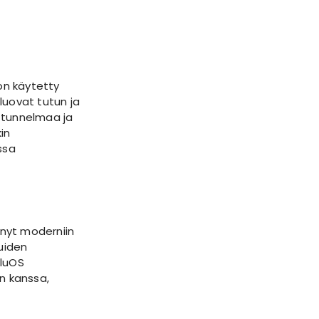
 on käytetty
 luovat tutun ja
 tunnelmaa ja
in
ssa
nyt moderniin
luiden
BluOS
n kanssa,