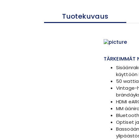
Tuotekuvaus
TÄRKEIMMÄT 
Sisäänrak
käyttöön 
50 watti
Vintage-he
brändäyks
HDMI eARC
MM ääniras
Bluetooth
Optiset ja
Bassoäänt
ylipäästö