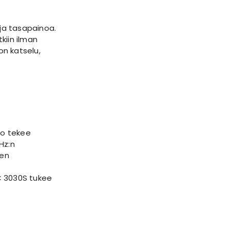
ja tasapainoa.
tkiin ilman
on katselu,
lo tekee
Hz:n
sen
 C 3030S tukee