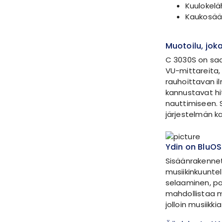
Kuulokelä
Kaukosääd
Muotoilu, jo
C 3030S on saan
VU-mittareita, 
rauhoittavan i
kannustavat h
nauttimiseen. 
järjestelmän ka
Ydin on BluO
Sisäänrakennet
musiikinkuuntel
selaaminen, pai
mahdollistaa 
jolloin musiikk