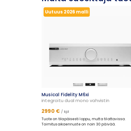
Uutuus 2026 malli
Musical Fidelity M6xi
integroitu dual mono vahvistin
2990 €
/ kpl
Tuote on tilapäisesti loppu, mutta tilattavissa.
Toimitusaikaennuste on noin 30 päivää.