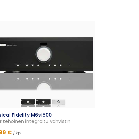
ical Fidelity M6si500
ritehoinen integroitu vahvistin
99 €
/ kpl