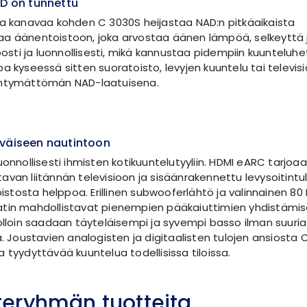
AD on tunnettu
la kanavaa kohden C 3030S heijastaa NAD:n pitkäaikaista
a äänentoistoon, joka arvostaa äänen lämpöä, selkeyttä 
lposti ja luonnollisesti, mikä kannustaa pidempiin kuunteluhe
a kyseessä sitten suoratoisto, levyjen kuuntelu tai televisi
ehtymättömän NAD-laatuisena.
iväiseen nautintoon
uonnollisesti ihmisten kotikuuntelutyyliin. HDMI eARC tarjoaa
avan liitännän televisioon ja sisäänrakennettu levysoitintu
toistosta helppoa. Erillinen subwooferlähtö ja valinnainen 80 
atin mahdollistavat pienempien pääkaiuttimien yhdistämi
jolloin saadaan täyteläisempi ja syvempi basso ilman suuria
a. Joustavien analogisten ja digitaalisten tulojen ansiosta
 tyydyttävää kuuntelua todellisissa tiloissa.
oteryhmän tuotteita