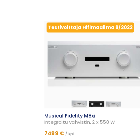
Testivoittaja Hifimaailma 8/2022
Musical Fidelity M8xi
integroitu vahvistin, 2 x 550 W
7499 €
/ kpl