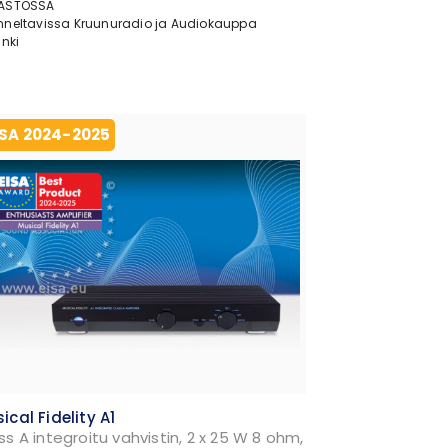
ASTOSSA
nneltavissa Kruunuradio ja Audiokauppa
inki
ISA 2024-2025
ical Fidelity A1
ss A integroitu vahvistin, 2 x 25 W 8 ohm,