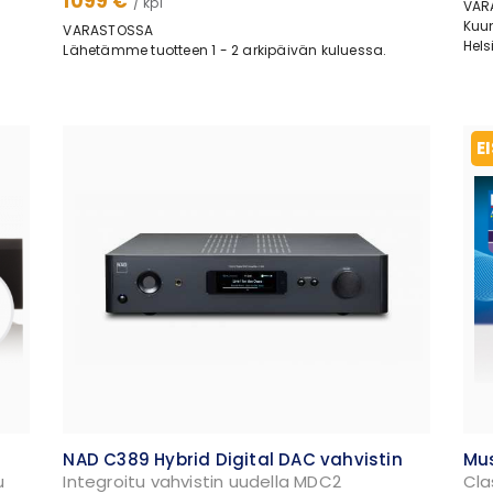
1099 €
/ kpl
VAR
Kuu
VARASTOSSA
Hels
Lähetämme tuotteen 1 - 2 arkipäivän kuluessa.
E
NAD C389 Hybrid Digital DAC vahvistin
Mus
u
Integroitu vahvistin uudella MDC2
Cla