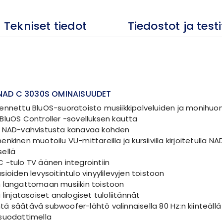
Tekniset tiedot
Tiedostot ja testi
NAD C 3030S OMINAISUUDET
ennettu BluOS-suoratoisto musiikkipalveluiden ja monihuo
BluOS Controller -sovelluksen kautta
a NAD-vahvistusta kanavaa kohden
nkinen muotoilu VU-mittareilla ja kursiivilla kirjoitetulla NA
ellä
 -tulo TV äänen integrointiin
ioiden levysoitintulo vinyylilevyjen toistoon
 langattomaan musiikin toistoon
 linjatasoiset analogiset tuloliitännät
ä säätävä subwoofer-lähtö valinnaisella 80 Hz:n kiinteällä
suodattimella