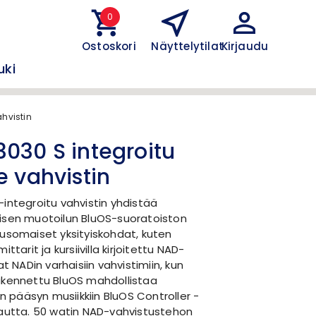
0
Ostoskori
Näyttelytilat
Kirjaudu
uki
ahvistin
030 S integroitu
e vahvistin
integroitu vahvistin yhdistää
isen muotoilun BluOS-suoratoiston
usomaiset yksityiskohdat, kuten
ittarit ja kursiivilla kirjoitettu NAD-
at NADin varhaisiin vahvistimiin, kun
akennettu BluOS mahdollistaa
pääsyn musiikkiin BluOS Controller -
kautta. 50 watin NAD-vahvistustehon