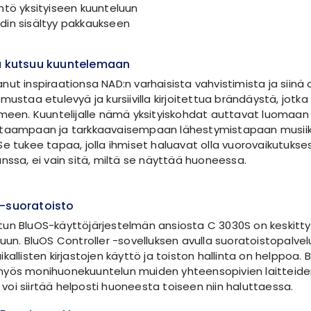
htö yksityiseen kuunteluun
in sisältyy pakkaukseen
ka kutsuu kuuntelemaan
ut inspiraationsa NAD:n varhaisista vahvistimista ja siinä
mustaa etulevyä ja kursiivilla kirjoitettua brändäystä, jotka
lmeen. Kuuntelijalle nämä yksityiskohdat auttavat luomaan
itaampaan ja tarkkaavaisempaan lähestymistapaan musiik
Se tukee tapaa, jolla ihmiset haluavat olla vuorovaikutukse
nssa, ei vain sitä, miltä se näyttää huoneessa.
S-suoratoisto
un BluOS-käyttöjärjestelmän ansiosta C 3030S on keskitty
uun. BluOS Controller -sovelluksen avulla suoratoistopalve
kallisten kirjastojen käyttö ja toiston hallinta on helppoa. 
myös monihuonekuuntelun muiden yhteensopivien laitteide
ia voi siirtää helposti huoneesta toiseen niin haluttaessa.