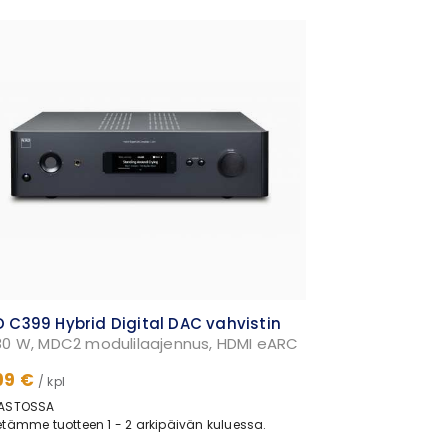
 C399 Hybrid Digital DAC vahvistin
80 W, MDC2 modulilaajennus, HDMI eARC
99 €
/ kpl
ASTOSSA
tämme tuotteen 1 - 2 arkipäivän kuluessa.