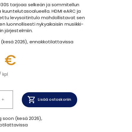
30S tarjoaa selkeän ja sommitellun
a kuuntelutasoalueella. HDMI eARC ja
ttu levysoitintulo mahdollistavat sen
n luonnollisesti nykyaikaisiin musiikki-
in järjestelmiin.
(kesä 2026), ennakkotilattavissa
9 €
/ kpl
+
Lisää ostoskoriin
 soon (kesä 2026),
tilattavissa