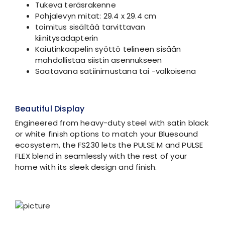
Tukeva teräsrakenne
Pohjalevyn mitat: 29.4 x 29.4 cm
toimitus sisältää tarvittavan
kiinitysadapterin
Kaiutinkaapelin syöttö telineen sisään
mahdollistaa siistin asennukseen
Saatavana satiinimustana tai -valkoisena
Beautiful Display
Engineered from heavy-duty steel with satin black
or white finish options to match your Bluesound
ecosystem, the FS230 lets the PULSE M and PULSE
FLEX blend in seamlessly with the rest of your
home with its sleek design and finish.