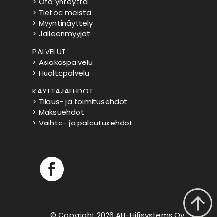
> Ota yhteyttä
> Tietoa meistä
> Myyntinäyttely
> Jälleenmyyjät
PALVELUT
> Asiakaspalvelu
> Huoltopalvelu
KÄYTTÄJÄEHDOT
> Tilaus- ja toimitusehdot
> Maksuehdot
> Vaihto- ja palautusehdot
© Copyright 2026 AH-Hifisystems Oy