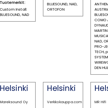
Tuotemerkit:
BLUESOUND, NAD,
ANTHEM
Custom Install:
ORTOFON
AUSTRI
BLUESOUND, NAD
BLUESO
COMO A
DYNAUDI
MARTIN
MUSICAL
NAD, O
PRO-JE
TECH, p
SYSTEM
WIREWO
DEN HU
Helsinki
Helsinki
Hel
Mareksound Oy
Verkkokauppa.com
MR Hifi