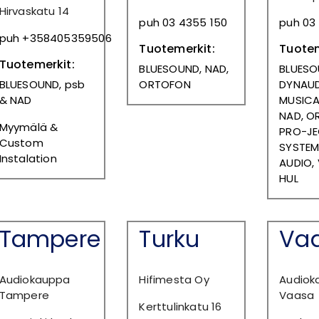
Hirvaskatu 14
puh 03 4355 150
puh 03
puh +358405359506
Tuotemerkit:
Tuotem
Tuotemerkit:
BLUESOUND, NAD,
BLUESO
BLUESOUND, psb
ORTOFON
DYNAUD
& NAD
MUSICAL
NAD, O
Myymälä &
PRO-JE
Custom
SYSTE
Instalation
AUDIO,
HUL
Tampere
Turku
Va
Audiokauppa
Hifimesta Oy
Audiok
Tampere
Vaasa
Kerttulinkatu 16