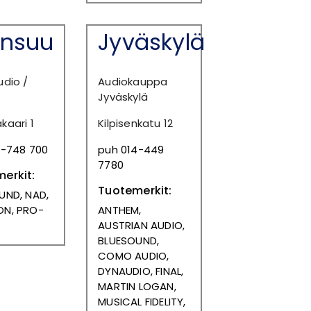
ensuu
Jyväskylä
udio /
Audiokauppa
Jyväskylä
kaari 1
Kilpisenkatu 12
3-748 700
puh 014-449
7780
erkit:
Tuotemerkit:
UND, NAD,
N, PRO-
ANTHEM,
AUSTRIAN AUDIO,
BLUESOUND,
COMO AUDIO,
DYNAUDIO, FINAL,
MARTIN LOGAN,
MUSICAL FIDELITY,