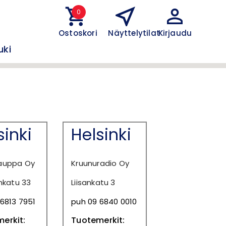
0
Ostoskori
Näyttelytilat
Kirjaudu
uki
sinki
Helsinki
auppa Oy
Kruunuradio Oy
inkatu 33
Liisankatu 3
6813 7951
puh 09 6840 0010
erkit:
Tuotemerkit: