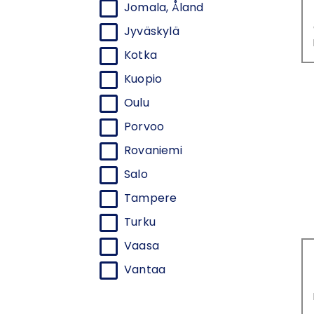
Jomala, Åland
Jyväskylä
Kotka
Kuopio
Oulu
Porvoo
Rovaniemi
Salo
Tampere
Turku
Vaasa
Vantaa