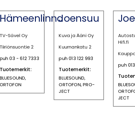
Hämeenlinna
Joensuu
Jo
TV-Sävel Oy
Kuva ja Ääni Oy
Autost
Hifi.fi
Tiiriönsuontie 2
Kuurnankatu 2
Kauppa
puh 03 - 612 7333
puh 013 122 993
puh 01
Tuotemerkit:
Tuotemerkit:
Tuotem
BLUESOUND,
BLUESOUND,
ORTOFON
ORTOFON, PRO-
BLUESO
JECT
ORTOFO
JECT