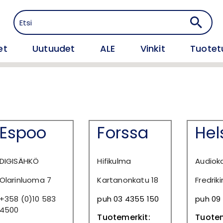
et
Uutuudet
ALE
Vinkit
Tuotet
Espoo
Forssa
Hel
DIGISÄHKÖ
Hifikulma
Audiok
Olarinluoma 7
Kartanonkatu 18
Fredrik
+358 (0)10 583
puh 03 4355 150
puh 09 
4500
Tuotemerkit:
Tuotem