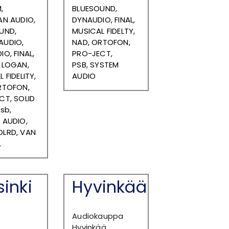
,
BLUESOUND,
AN AUDIO,
DYNAUDIO, FINAL,
UND,
MUSICAL FIDELTY,
UDIO,
NAD, ORTOFON,
O, FINAL,
PRO-JECT,
 LOGAN,
PSB,
SYSTEM
 FIDELITY,
AUDIO
RTOFON,
CT, SOLID
sb,
 AUDIO,
LRD, VAN
L
sinki
Hyvinkää
Audiokauppa
Hyvinkää