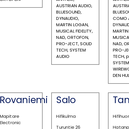
AUSTRIAN AUDIO,
AUSTRI
BLUESOUND,
BLUESO
DYNAUDIO,
COMO A
MARTIN LOGAN,
DYNAUDI
MUSICAL FIDELITY,
MARTIN
NAD, ORTOFON,
MUSICAL
PRO-JECT, SOLID
NAD, O
TECH, SYSTEM
PRO-JE
AUDIO
TECH, p
SYSTEM
WIREWO
DEN HU
Rovaniemi
Salo
Ta
Mapitare
Hifikulma
Hifihuo
Electronic
Turuntie 26
Hatanpä