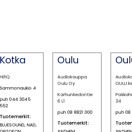
Kotka
Oulu
Oul
HifiQ
Audiokauppa
Audiok
Oulu Oy
OULU k
Sammonaukio 4
Karhunkedontie
Pakkah
puh 044 3045
6 L1
34
552
puh 08 8821 000
puh 08 
Tuotemerkit:
Tuotemerkit:
Tuotem
BLUESOUND, NAD,
ORTOFON
ANTHEM,
ANTHEM