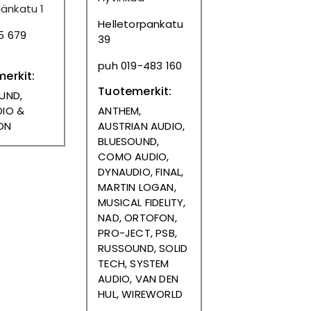
ijänkatu 1
Helletorpankatu
5 679
39
puh 019-483 160
erkit:
Tuotemerkit:
UND,
IO &
ANTHEM,
ON
AUSTRIAN AUDIO,
BLUESOUND,
COMO AUDIO,
DYNAUDIO, FINAL,
MARTIN LOGAN,
MUSICAL FIDELITY,
NAD, ORTOFON,
PRO-JECT, PSB,
RUSSOUND, SOLID
TECH,
SYSTEM
AUDIO,
VAN DEN
HUL, WIREWORLD