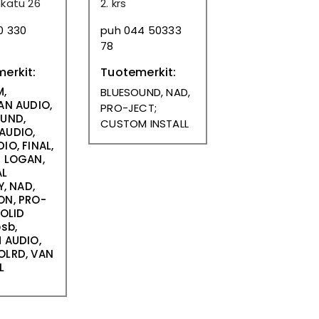
katu 26
2. krs
0 330
puh 044 50333
78
erkit:
Tuotemerkit:
M,
BLUESOUND, NAD,
AN AUDIO,
PRO-JECT;
UND,
CUSTOM INSTALL
AUDIO,
IO, FINAL,
 LOGAN,
AL
Y, NAD,
N, PRO-
SOLID
psb,
 AUDIO,
OLRD, VAN
L