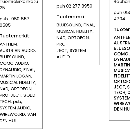
Tuomiokirkonkatu
Rauhan
puh 02 277 8950
25
puh 05
Tuotemerkit:
puh. 050 557
4704
BLUESOUND, FINAL,
0585
Tuotem
MUSICAL FIDELITY,
Tuotemerkit:
ANTHE
NAD, ORTOFON,
AUSTRI
ANTHEM,
PRO-
BLUESO
AUSTRIAN AUDIO,
JECT,
SYSTEM
COMO 
BLUESOUND,
AUDIO
DYNAUD
COMO AUDIO,
MARTIN
DYNAUDIO, FINAL,
MUSIC
MARTIN LOGAN,
FIDELIT
ORTOFO
MUSICAL FIDELITY,
JECT, 
NAD, ORTOFON,
TECH, 
PRO-JECT, SOLID
SYSTEM
TECH, psb,
WIREW
SYSTEM AUDIO,
DEN HU
WIREWOLRD, VAN
DEN HUL