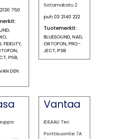
Satamakatu 2
 2130 750
puh 03 2140 222
erkit:
Tuotemerkit:
UND,
IO,
BLUESOUND, NAD,
 FIDELITY,
ORTOFON, PRO-
RTOFON,
JECT, PSB
CT, PSB,
M
VAN DEN
asa
Vantaa
auppa
IDEAALI Tec
Porttisuontie 7A