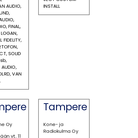
AN AUDIO,
INSTALL
UND,
UDIO,
O, FINAL,
 LOGAN,
 FIDELITY,
RTOFON,
CT, SOLID
sb,
 AUDIO,
LRD, VAN
L
mpere
Tampere
ne Oy
Kone- ja
Radiokulma Oy
än vt. 11