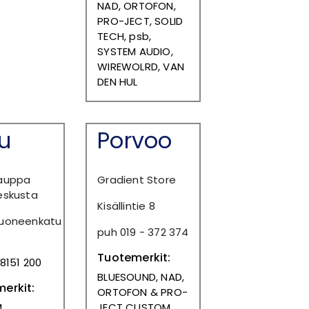
NAD, ORTOFON,
PRO-JECT, SOLID
TECH, psb,
SYSTEM AUDIO,
WIREWOLRD, VAN
DEN HUL
u
Porvoo
auppa
Gradient Store
eskusta
Kisällintie 8
uoneenkatu
puh 019 - 372 374
Tuotemerkit:
8151 200
BLUESOUND, NAD,
erkit:
ORTOFON & PRO-
,
JECT CUSTOM