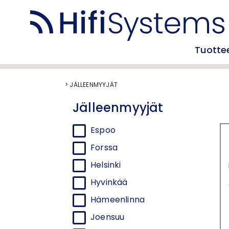
Tuotte
>
JÄLLEENMYYJÄT
Jälleenmyyjät
Espoo
Forssa
Helsinki
Hyvinkää
Hämeenlinna
Joensuu