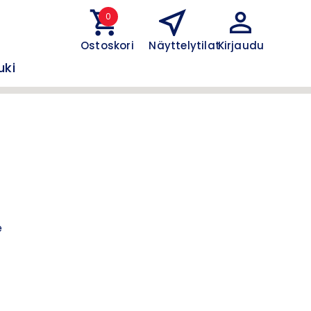
0
Ostoskori
Näyttelytilat
Kirjaudu
uki
e