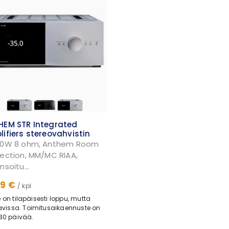
HEM STR Integrated
ifiers stereovahvistin
00W 8 ohm, Anthem Room
ection, MM/MC RIAA,
nsoitu...
9 €
/ kpl
 on tilapäisesti loppu, mutta
tavissa. Toimitusaikaennuste on
30 päivää.