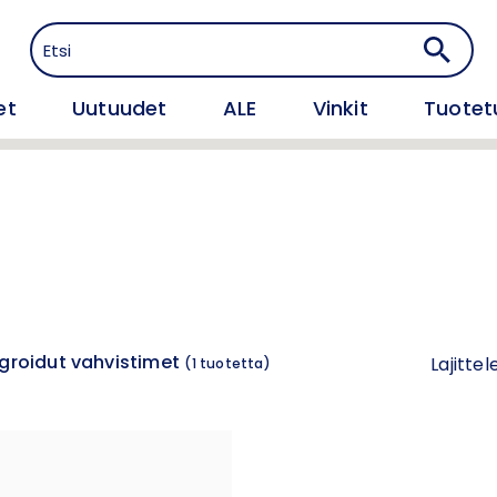
et
Uutuudet
ALE
Vinkit
Tuotet
egroidut vahvistimet
Lajittel
(
1
tuotetta)