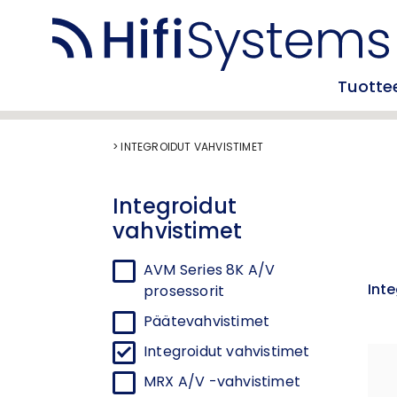
Tuotte
>
INTEGROIDUT VAHVISTIMET
Integroidut
vahvistimet
AVM Series 8K A/V
Int
prosessorit
Päätevahvistimet
Integroidut vahvistimet
MRX A/V -vahvistimet