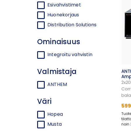
Esivahvistimet
Huonekorjaus
Distribution Solutions
Ominaisuus
Integroitu vahvistin
Valmistaja
ANT
Ampl
2x2
ANTHEM
Corr
bala
Väri
599
Hopea
Tuote
tilat
Musta
noin 